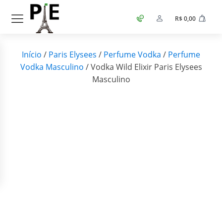
R$
0,00
Início
/
Paris Elysees
/
Perfume Vodka
/
Perfume
Vodka Masculino
/ Vodka Wild Elixir Paris Elysees
Masculino