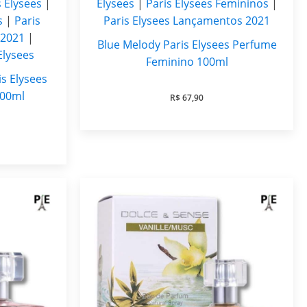
s Elysees
|
Elysees
|
Paris Elysees Femininos
|
s
|
Paris
Paris Elysees Lançamentos 2021
 2021
|
Blue Melody Paris Elysees Perfume
Elysees
Feminino 100ml
s Elysees
100ml
R$
67,90