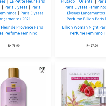
sees
|
La Petite Fleur Paris
Frutado
|
Oriental
|
Pari
s
|
Paris Elysees
|
Paris
Paris Elysees Feminino
Femininos
|
Paris Elysees
Elysees Lançamentos
ançamentos 2021
Perfume Billion Paris 
e Fleur de Provence Paris
Billion Woman Night Pari
ees Perfume Feminino
Perfume Feminino 
R$
78,90
R$
67,90