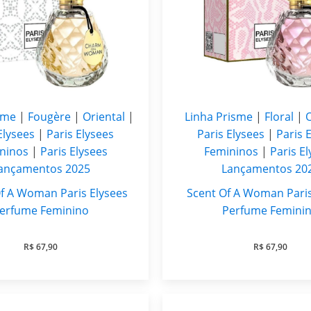
sme
|
Fougère
|
Oriental
|
Linha Prisme
|
Floral
|
O
Elysees
|
Paris Elysees
Paris Elysees
|
Paris 
ninos
|
Paris Elysees
Femininos
|
Paris E
ançamentos 2025
Lançamentos 20
f A Woman Paris Elysees
Scent Of A Woman Paris
erfume Feminino
Perfume Femini
R$
67,90
R$
67,90