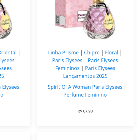
riental
|
Linha Prisme
|
Chipre
|
Floral
|
Elysees
Paris Elysees
|
Paris Elysees
lysees
Femininos
|
Paris Elysees
25
Lançamentos 2025
 Elysees
Spirit Of A Woman Paris Elysees
no
Perfume Feminino
R$
67,90