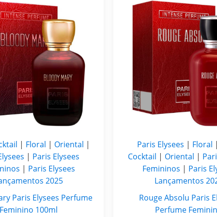
ktail
|
Floral
|
Oriental
|
Paris Elysees
|
Floral
Elysees
|
Paris Elysees
Cocktail
|
Oriental
|
Pari
ninos
|
Paris Elysees
Femininos
|
Paris E
ançamentos 2025
Lançamentos 20
ry Paris Elysees Perfume
Rouge Absolu Paris E
Feminino 100ml
Perfume Femini