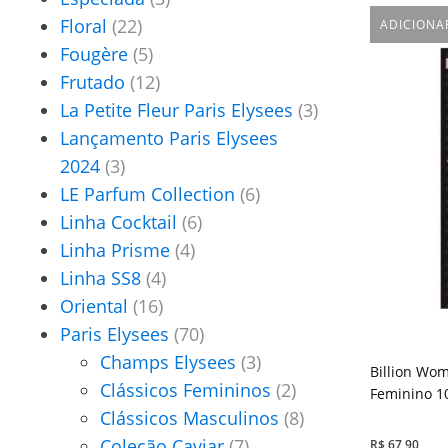
Floral
(22)
ADICIONA
Fougère
(5)
Frutado
(12)
La Petite Fleur Paris Elysees
(3)
Lançamento Paris Elysees
2024
(3)
LE Parfum Collection
(6)
Linha Cocktail
(6)
Linha Prisme
(4)
Linha SS8
(4)
Oriental
(16)
Paris Elysees
(70)
Champs Elysees
(3)
Billion Wom
Clássicos Femininos
(2)
Feminino 1
Clássicos Masculinos
(8)
Coleção Caviar
(7)
R$
67,90