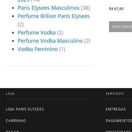
Paris Elysees Masculinos
(38)
R$
67,90
Perfume Billion Paris Elysees
(2)
ADICIONA
Perfume Vodka
(2)
Perfume Vodka Masculino
(2)
Vodka Feminino
(1)
LOJA
SERVIÇOS
LOJA PARIS ELYSEES
ENTREGAS
CARRINHO
PAGAMENTO