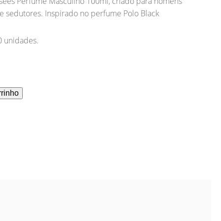
ysees Perfume Masculino 100ml, criado para homens
s e sedutores. Inspirado no perfume Polo Black
0 unidades.
rrinho