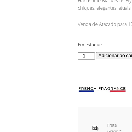
Handsome Black Paris El
chiques, elegantes, atuai
Venda de Atacado para 1
Em estoque
Handsome
Adicionar ao ca
Black
Paris
Elysees
Perfume
Masculino
100ml
quantidade
Frete
Grátis *